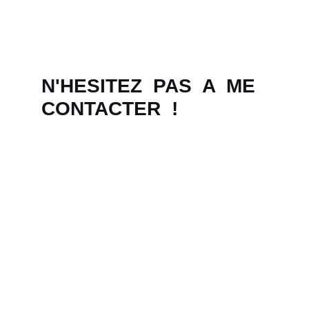
N'HESITEZ  PAS  A  ME  
CONTACTER  !
Vous avez besoin d'une information...       