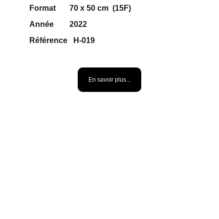
Format       70 x 50 cm  (15F)
Année        2022
Référence   H-019                         
400 €
En savoir plus...
PLUIE D'ETOILES