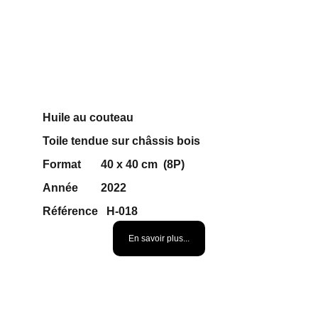
Huile au couteau 
Toile tendue sur châssis bois
Format       40 x 40 cm  (8P)
Année        2022
Référence   H-018                        
80  € 
En savoir plus...