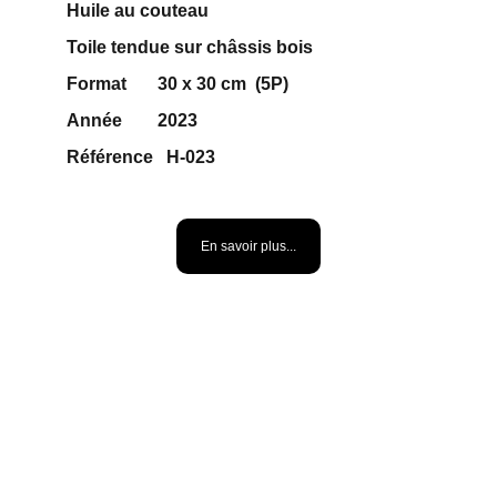
Huile au couteau 
Toile tendue sur châssis bois 
Format       30 x 30 cm  (5P)
Année        2023
Référence   H-023    
100 €
En savoir plus...
AU-DELA DU MANDALA 
*