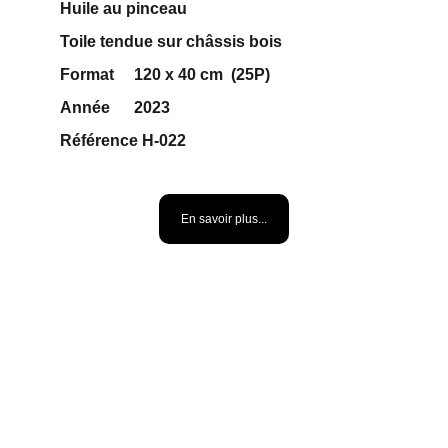
Huile au pinceau 
Toile tendue sur châssis bois 
Format     120 x 40 cm  (25P)
Année      2023
Référence H-022    
500 €
En savoir plus...
SOUS LE VOILE *