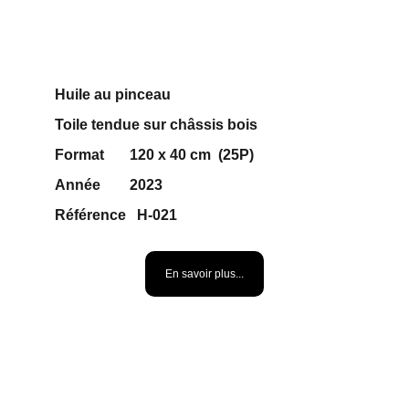
Huile au pinceau 
Toile tendue sur châssis bois
Format       120 x 40 cm  (25P)
Année        2023
Référence   H-021              
500 €
En savoir plus...
AU DEPART DE LA 