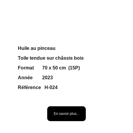
Huile au pinceau 
Toile tendue sur châssis bois
Format       70 x 50 cm  (15P)
Année        2023
Référence   H-024    
500 €
En savoir plus...