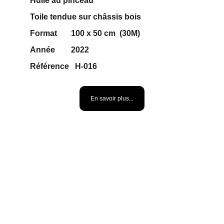
Huile au pinceau 
Toile tendue sur châssis bois
Format       100 x 50 cm  (30M)
Année        2022
Référence   H-016    
600 €
En savoir plus...
LES ROSES 
BLANCHES DE MON 
JARDIN